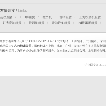
友情链接 \
Links
会议直播
/
LED屏租赁
/
拉力机
/
音响租赁
/
上海投影机租赁
/
灯光音响租赁
/
投影机租赁
/
音响设备租赁
/
led显示屏租赁
/
版权
所有©翻译公司
沪ICP备07501231号-14
北京翻译
、
上海翻译
、
广州翻译
、
深圳
作为国内知名的
翻译公司
，译佰翻译在上海、北京、广州、深圳均设立有人员和翻译
和校对流程，为客户提供信达雅的翻译服务。做专业的
北京翻译公司
、
上海翻译公司
沪公网安备 31010